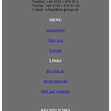
Telefon: +49 9153 / 970 97-0
Telefax: +49 9153 / 970 97-20
E-Mail: info(at)fink-group.de
MENU
Leistungen
Über uns
Kontakt
LINKS
bm-fink.de
ernst-meck.de
FINK auf Linkedin
RECHTLICHES