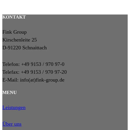
KONTAKT
Fink Group
Kirschenleite 25
D-91220 Schnaittach
Telefon: +49 9153 / 970 97-0
Telefax: +49 9153 / 970 97-20
E-Mail: info(at)fink-group.de
MENU
Leistungen
Über uns